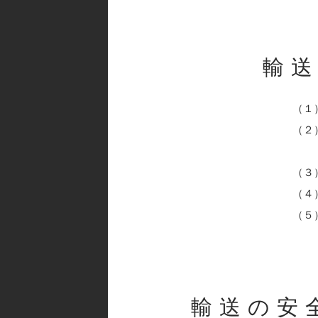
輸
（１
（２
（３
（４
（５
輸送の安