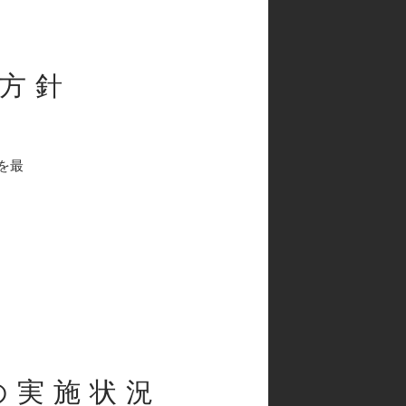
方針
を最
の実施状況